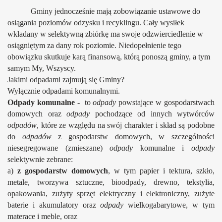
Gminy jednocześnie mają zobowiązanie ustawowe do
osiągania poziomów odzysku i recyklingu. Cały wysiłek
wkładany w selektywną zbiórkę ma swoje odzwierciedlenie w
osiągniętym za dany rok poziomie. Niedopełnienie tego
obowiązku skutkuje karą finansową, którą ponoszą gminy, a tym
samym My, Wszyscy.
Jakimi odpadami zajmują się Gminy?
Wyłącznie odpadami komunalnymi.
Odpady komunalne
-
to
odpady
powstające w gospodarstwach
domowych oraz
odpady
pochodzące od innych wytwórców
odpadów
, które ze względu na swój charakter i skład są podobne
do
odpadów
z gospodarstw domowych, w szczególności
niesegregowane (zmieszane)
odpady
komunalne i
odpady
selektywnie zebrane:
a)
z gospodarstw domowych
, w tym papier i tektura, szkło,
metale, tworzywa sztuczne, bioodpady, drewno, tekstylia,
opakowania, zużyty sprzęt elektryczny i elektroniczny, zużyte
baterie i akumulatory oraz
odpady
wielkogabarytowe, w tym
materace i meble, oraz