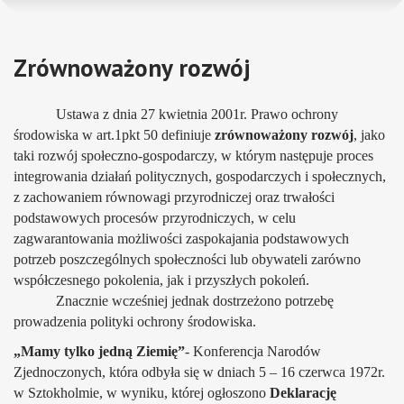
nawigacyjna
Menu
Zrównoważony rozwój
główne
Ustawa z dnia 27 kwietnia 2001r. Prawo ochrony
środowiska w art.1pkt 50 definiuje
zrównoważony rozwój
, jako
taki rozwój społeczno-gospodarczy, w którym następuje proces
integrowania działań politycznych, gospodarczych i społecznych,
z zachowaniem równowagi przyrodniczej oraz trwałości
podstawowych procesów przyrodniczych, w celu
zagwarantowania możliwości zaspokajania podstawowych
potrzeb poszczególnych społeczności lub obywateli zarówno
współczesnego pokolenia, jak i przyszłych pokoleń.
Znacznie wcześniej jednak dostrzeżono potrzebę
prowadzenia polityki ochrony środowiska.
„Mamy tylko jedną Ziemię”
- Konferencja Narodów
Zjednoczonych, która odbyła się w dniach 5 – 16 czerwca 1972r.
w Sztokholmie, w wyniku, której ogłoszono
Deklarację