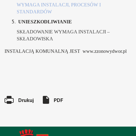
WYMAGA INSTALACJI, PROCESÓW I
STANDARDÓW
UNIESZKODLIWIANIE
SKŁADOWANIE WYMAGA INSTALACJI –
SKŁADOWISKA
INSTALACJĄ KOMUNALNĄ JEST
www.zzonowydwor.pl
Will
Drukuj
PDF
open
in
new
tab