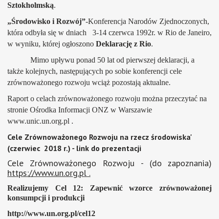
Sztokholmską
.
„Środowisko i Rozwój”
-Konferencja Narodów Zjednoczonych,
która odbyła się w dniach
3-14 czerwca 1992r. w Rio de Janeiro,
w wyniku, której ogłoszono
Deklarację z Rio
.
Mimo upływu ponad 50 lat od pierwszej deklaracji, a
także kolejnych, następujących po sobie konferencji cele
zrównoważonego rozwoju wciąż pozostają aktualne.
Raport o celach zrównoważonego rozwoju można przeczytać na
stronie Ośrodka Informacji ONZ w Warszawie
www.unic.un.org.pl
.
Cele Zrównoważonego Rozwoju na rzecz środowiska'
(czerwiec 2018 r.) - link do prezentacji
Cele Zrównoważonego Rozwoju - (do zapoznania)
https://www.un.org.pl
.
Realizujemy Cel 12: Zapewnić wzorce zrównoważonej
konsumpcji i produkcji
http://www.un.org.pl/cel12