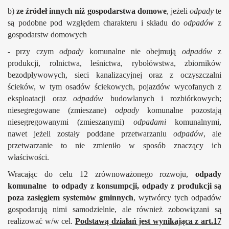
b)
ze źródeł innych niż gospodarstwa domowe
, jeżeli
odpady
te
są podobne pod względem charakteru i składu do
odpadów
z
gospodarstw domowych
- przy czym
odpady
komunalne nie obejmują
odpadów
z
produkcji, rolnictwa, leśnictwa, rybołówstwa, zbiorników
bezodpływowych, sieci kanalizacyjnej oraz z oczyszczalni
ścieków, w tym osadów ściekowych, pojazdów wycofanych z
eksploatacji oraz
odpadów
budowlanych i rozbiórkowych;
niesegregowane (zmieszane)
odpady
komunalne pozostają
niesegregowanymi (zmieszanymi)
odpadami
komunalnymi,
nawet jeżeli zostały poddane przetwarzaniu
odpadów
, ale
przetwarzanie to nie zmieniło w sposób znaczący ich
właściwości.
Wracając do celu 12 zrównoważonego rozwoju,
odpady
komunalne
to odpady z konsumpcji, odpady z produkcji są
poza zasięgiem systemów gminnych
, wytwórcy tych odpadów
gospodarują nimi samodzielnie, ale również zobowiązani są
realizować w/w cel.
Podstawą działań jest wynikająca z art.17